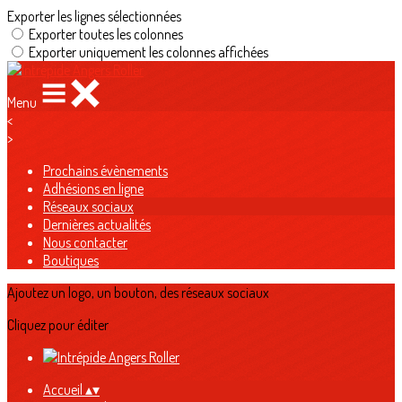
Exporter les lignes sélectionnées
Exporter toutes les colonnes
Exporter uniquement les colonnes affichées
Menu
<
>
Prochains évènements
Adhésions en ligne
Réseaux sociaux
Dernières actualités
Nous contacter
Boutiques
Ajoutez un logo, un bouton, des réseaux sociaux
Cliquez pour éditer
Accueil
▴
▾