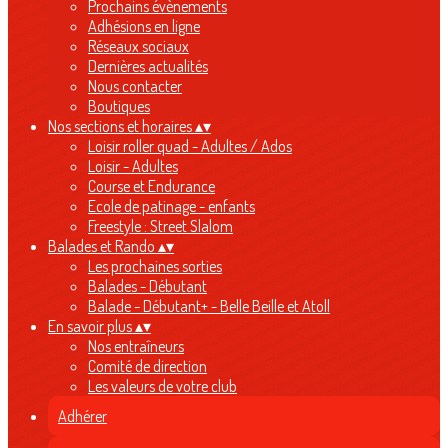
Prochains évènements
Adhésions en ligne
Réseaux sociaux
Dernières actualités
Nous contacter
Boutiques
Nos sections et horaires
▴
▾
Loisir roller quad - Adultes / Ados
Loisir - Adultes
Course et Endurance
Ecole de patinage - enfants
Freestyle : Street Slalom
Balades et Rando
▴
▾
Les prochaines sorties
Balades - Débutant
Balade - Débutant+ - Belle Beille et Atoll
En savoir plus
▴
▾
Nos entraîneurs
Comité de direction
Les valeurs de votre club
Adhérer